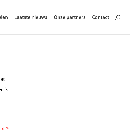
elen
Laatste nieuws
Onze partners
Contact
Dat
r is
na »